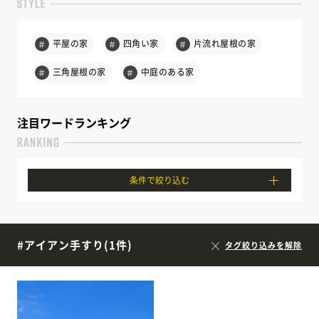
平屋の家
四角い家
片流れ屋根の家
＃
＃
＃
三角屋根の家
中庭のある家
＃
＃
注目ワードランキング
条件で絞り込む
#アイアン手すり(1件)
タグ絞り込みを解除