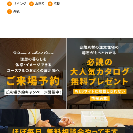
リビング
水回り
玄関
＃
＃
＃
外観
＃