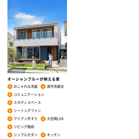
オーシャンブルーが映える家
おしゃれな洗面
造作洗面台
＃
＃
コミュニケーション
＃
スタディスペース
＃
シーリングファン
＃
アイアン手すり
大空間LDK
＃
＃
リビング階段
＃
シンプルモダン
キッチン
＃
＃