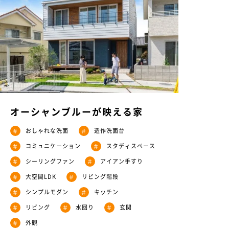
オーシャンブルーが映える家
おしゃれな洗面
造作洗面台
＃
＃
コミュニケーション
スタディスペース
＃
＃
シーリングファン
アイアン手すり
＃
＃
大空間LDK
リビング階段
＃
＃
シンプルモダン
キッチン
＃
＃
リビング
水回り
玄関
＃
＃
＃
外観
＃